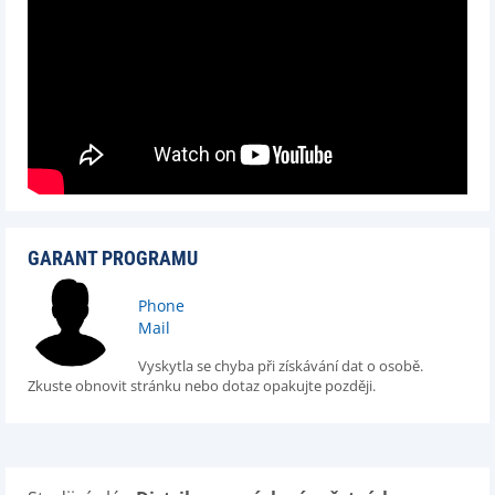
GARANT PROGRAMU
Phone
Mail
Vyskytla se chyba při získávání dat o osobě.
Zkuste obnovit stránku nebo dotaz opakujte později.