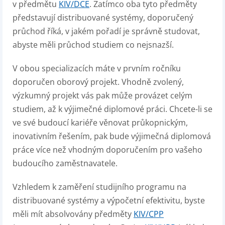
v předmětu
KIV/DCE
. Zatímco oba tyto předměty
představují distribuované systémy, doporučený
průchod říká, v jakém pořadí je správně studovat,
abyste měli průchod studiem co nejsnazší.
V obou specializacích máte v prvním ročníku
doporučen oborový projekt. Vhodně zvolený,
výzkumný projekt vás pak může provázet celým
studiem, až k výjimečné diplomové práci. Chcete-li se
ve své budoucí kariéře věnovat průkopnickým,
inovativním řešením, pak bude výjimečná diplomová
práce více než vhodným doporučením pro vašeho
budoucího zaměstnavatele.
Vzhledem k zaměření studijního programu na
distribuované systémy a výpočetní efektivitu, byste
měli mít absolvovány předměty
KIV/CPP