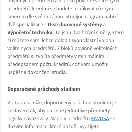
povinných předmětů a z bloků povinně volitelných
předmětů, kterými se budete profilovat různým
směrem dle svého zájmu. Studijní program nabízí
dvě specializace –
Distribuované systémy
a
Výpočetní technika
. To jsou dva hlavní směry, které
si můžete sami lehce doladit svou vlastní volbou
volitelných předmětů. Z bloků povinně volitelných
předmětů si zvolíte předměty v minimálním
předepsaném počtu kreditů, což vám umožní
úspěšné dokončení studia.
Doporučené průchody studiem
Viz tabulka níže, doporučený průchod studiem je
sestaven tak, aby na sebe jednotlivé předměty
logicky navazovaly. Např. v předmětu
KIV/DSA
se
dozvíte informace, které později využijete