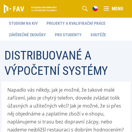
MENU
STUDIUM NA KIV
PROJEKTY A KVALIFIKAČNÍ PRÁCE
ZÁVĚREČNÉ ZKOUŠKY
PRO STUDENTY
SOUTĚŽE
DISTRIBUOVANÉ A
VÝPOČETNÍ SYSTÉMY
Napadlo vás někdy, jak je možné, že takové malé
zařízení, jako je chytrý telefon, dovede zvládat tolik
úžasných a užitečných věcí? Jak je možné, že si přes
něj objednáme a zaplatíme zboží v e-shopu,
naplánujeme si trasu bez dopravní zácpy, nebo
najdeme nejbližší restauraci s dobrým hodnocením?