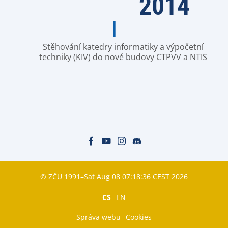
2014
Stěhování katedry informatiky a výpočetní
techniky (KIV) do nové budovy CTPVV a NTIS
© ZČU 1991–Sat Aug 08 07:18:36 CEST 2026
CS
EN
Správa webu
Cookies