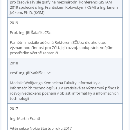
pro časově závislé grafy na mezinárodní konferenci GISTAM
2019 společně s Ing. Františkem Kolovským (KGM) a Ing. Janem
Ježkem, Ph.D. (KGM)
2019
Prof. Ing. Jiří Šafařík, CSc.
Pamětní medaile udělená Rektorem ZČU za dlouholetou
významnou činnost pro ZČU, její rozvoj, spolupráci s vnějším
prostředím včetně zahraničí
2018
Prof. Ing. Jiří Šafařík, CSc.
Medaile Wolfganga Kempelena Fakulty informatiky a
informačních technologií STU v Bratislavě za významný přínos k
rozvoji vědeckého poznání v oblasti informatiky a informačních
technologií
2017
Ing. Martin Prantl
Vítěz sekce Nokia Startup roku 2017