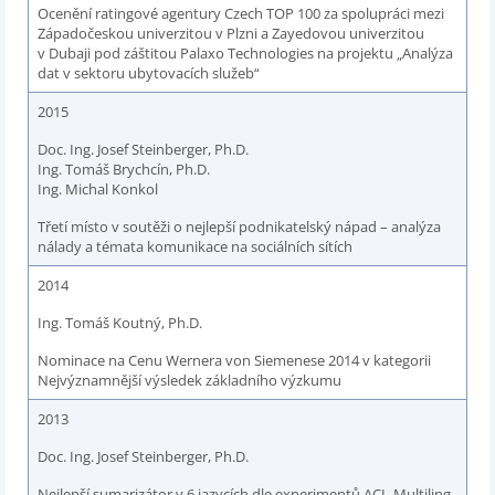
Ocenění ratingové agentury Czech TOP 100 za spolupráci mezi
Západočeskou univerzitou v Plzni a Zayedovou univerzitou
v Dubaji pod záštitou Palaxo Technologies na projektu „Analýza
dat v sektoru ubytovacích služeb“
2015
Doc. Ing. Josef Steinberger, Ph.D.
Ing. Tomáš Brychcín, Ph.D.
Ing. Michal Konkol
Třetí místo v soutěži o nejlepší podnikatelský nápad – analýza
nálady a témata komunikace na sociálních sítích
2014
Ing. Tomáš Koutný, Ph.D.
Nominace na Cenu Wernera von Siemenese 2014 v kategorii
Nejvýznamnější výsledek základního výzkumu
2013
Doc. Ing. Josef Steinberger, Ph.D.
Nejlepší sumarizátor v 6 jazycích dle experimentů ACL-Multiling