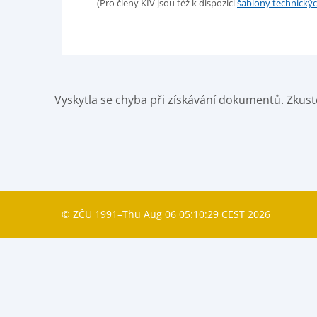
(Pro členy KIV jsou též k dispozici
šablony technickýc
Vyskytla se chyba při získávání dokumentů. Zkust
© ZČU 1991–Thu Aug 06 05:10:29 CEST 2026