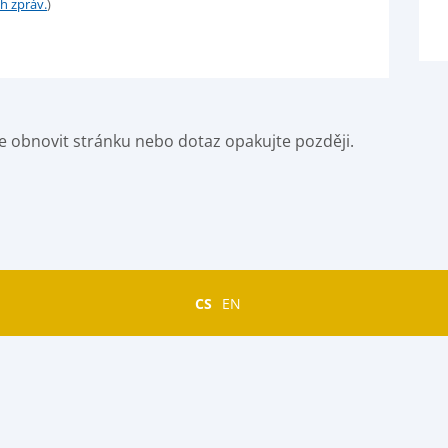
h zpráv.
)
e obnovit stránku nebo dotaz opakujte později.
CS
EN