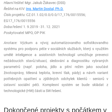
Hlavní řešitel:
Mgr. Jakub Žákavec (DSS)
Řešitel na KIV:
Ing. Martin Dostal, Ph.D.
Číslo projektu:
CZ.01.1.02/0.0/0.0/17_176/0015556;
EG17_176/0015556
Doba řešení:
1. 9.2019 - 31. 12. 2021
Poskytovatel:
MPO, OP PIK
Anotace:
Výzkum a vývoj automatizovaného sofistikovaného
systému pro podporu péče v sociálních službách, který s využitím
umělé inteligence a asistivních technologií umožňuje prevenci
nežádoucích stavů/situací, sledování a diagnostiku vybraných
parametrů (např. poloha, jídlo a pitní režim jako součást
životosprávy, tělesná teplota, krevní tlak, pády) a návrh variant
potřebných opatření u zjištěných odchylek klientů - seniorů v
ústavní sociální péči. Komplexní systém se bude skládat z
technologické (HW) části a SW řešení.
Dokončené projekty s počátkem v