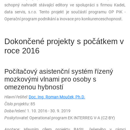
schopný nahradit stávající editory ve spolupráci s firmou KadeL
data servis, s.r.o. Tento projekt je součástí programu OP PIK -
Operační program podnikání a inovace pro konkurenceschopnost.
Dokončené projekty s počátkem v
roce 2016
Počítačový asistenční systém řízený
mozkovými vlnami pro osoby s
omezenou hybností
Hlavní řešitel:
Doc. Ing. Roman Mouček, Ph.D.
Číslo projektu:
85
Doba řešení:
1. 10. 2016 - 30. 9. 2019
Poskytovatel:
Operational program EK INTERREG V-A (CZ-BY)
Anotace:
Hlavním cílem projektu BASIL, řešeného v rámci