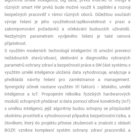
algoritmů umělé inteligence, big data, prvků Internet of things a
různých smart HW prvků bude možné využít k zajištění a rozvoji
bezpečných pracovišť v rámci různých oborů. Důležitou součástí
vývoje řešení je jeho využitelnost/aplikovatelnost v praxi a
zakomponování požadavků a očekávání budoucích uživatelů.
Nezbytným parametrem vyvíjeného řešení je také cenová
přijatelnost.
S využitím moderních technologií inteligentní IS umožní prevenci
nežádoucích stavů/situací, sledování a diagnostiku vybraných
parametrů ochrany zdraví a bezpečnosti práce a SW část systému s
využitím umělé inteligence uložená data vyhodnocuje, analyzuje a
předkládá návrhy řešení pro zaměstnance a management.
Synergický účinek nastane využitím tří faktorů – lidského, umělé
inteligence a IoT. Propojením několika fyzických hardwarových
modulů schopných předávat si data pomocí síťové konektivity (IoT)
s umělou inteligencí, jejíž algoritmy budou schopny se přizpůsobit
okolnímu prostředí a vyhodnocovat případná bezpečnostní rizika, a
člověkem, který do projektu přinese zkušenosti a znalosti z oblasti
BOZP, vznikne komplexní systém ochrany zdraví pracovníků a