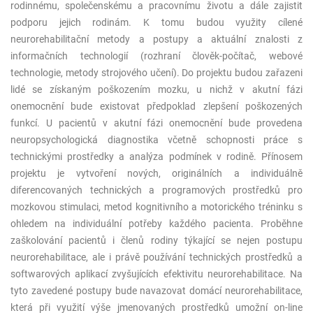
rodinnému, společenskému a pracovnímu životu a dále zajistit
podporu jejich rodinám. K tomu budou využity cílené
neurorehabilitační metody a postupy a aktuální znalosti z
informačních technologií (rozhraní člověk-počítač, webové
technologie, metody strojového učení). Do projektu budou zařazeni
lidé se získaným poškozením mozku, u nichž v akutní fázi
onemocnění bude existovat předpoklad zlepšení poškozených
funkcí. U pacientů v akutní fázi onemocnění bude provedena
neuropsychologická diagnostika včetně schopnosti práce s
technickými prostředky a analýza podmínek v rodině. Přínosem
projektu je vytvoření nových, originálních a individuálně
diferencovaných technických a programových prostředků pro
mozkovou stimulaci, metod kognitivního a motorického tréninku s
ohledem na individuální potřeby každého pacienta. Proběhne
zaškolování pacientů i členů rodiny týkající se nejen postupu
neurorehabilitace, ale i právě používání technických prostředků a
softwarových aplikací zvyšujících efektivitu neurorehabilitace. Na
tyto zavedené postupy bude navazovat domácí neurorehabilitace,
která při využití výše jmenovaných prostředků umožní on-line