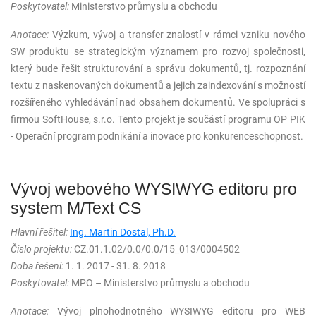
Poskytovatel:
Ministerstvo průmyslu a obchodu
Anotace:
Výzkum, vývoj a transfer znalostí v rámci vzniku nového
SW produktu se strategickým významem pro rozvoj společnosti,
který bude řešit strukturování a správu dokumentů, tj. rozpoznání
textu z naskenovaných dokumentů a jejich zaindexování s možností
rozšířeného vyhledávání nad obsahem dokumentů. Ve spolupráci s
firmou SoftHouse, s.r.o. Tento projekt je součástí programu OP PIK
- Operační program podnikání a inovace pro konkurenceschopnost.
Vývoj webového WYSIWYG editoru pro
system M/Text CS
Hlavní řešitel:
Ing. Martin Dostal, Ph.D.
Číslo projektu:
CZ.01.1.02/0.0/0.0/15_013/0004502
Doba řešení:
1. 1. 2017 - 31. 8. 2018
Poskytovatel:
MPO – Ministerstvo průmyslu a obchodu
Anotace:
Vývoj plnohodnotného WYSIWYG editoru pro WEB