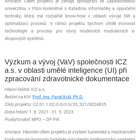
Anotace:
Cílem projektu je zahájit spolupráci se Západočeskou
univerzitou v Plzni konkrétně s Katedrou informatiky a výpočetní
techniky, která má rozsáhlé know-how v oblasti vývoje SW a
optimalizaci procesů. V rámci projektu bychom chtěli inovovat
technologie a procesy pro vývoj moderních modulárních e-
shopových systémů.
Výzkum a vývoj (VaV) společnosti ICZ
a.s. v oblasti umělé inteligence (UI) při
zpracování zdravotnické dokumentace
Hlavní řešitel:
ICZ a.s.
Řešitel na KIV:
Prof. Ing. Pavel Král, Ph.D.
Číslo projektu:
CZ.01.1.02/0.0/0.0/20_321/0024835
Doba řešení:
1. 8. 2021 - 31. 5. 2023
Poskytovatel:
MPO – OP PIK
Anotace:
Hlavním cílem projektu je zvýšení tuzemské a mezinárodní
konkurenceschopnosti žadatele vytvořením Inteligentního asistenta