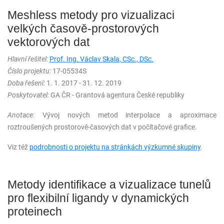
Meshless metody pro vizualizaci
velkých časově-prostorových
vektorových dat
Hlavní řešitel:
Prof. Ing. Václav Skala, CSc., DSc.
Číslo projektu:
17-05534S
Doba řešení:
1. 1. 2017 - 31. 12. 2019
Poskytovatel:
GA ČR - Grantová agentura České republiky
Anotace:
Vývoj nových metod interpolace a aproximace
roztroušených prostorově-časových dat v počítačové grafice.
Viz též
podrobnosti o projektu na stránkách výzkumné skupiny
.
Metody identifikace a vizualizace tunelů
pro flexibilní ligandy v dynamických
proteinech