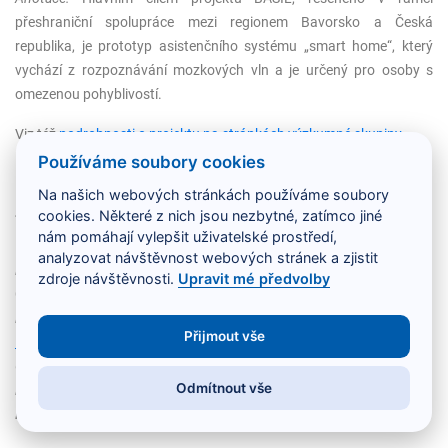
přeshraniční spolupráce mezi regionem Bavorsko a Česká
republika, je prototyp asistenčního systému „smart home“, který
vychází z rozpoznávání mozkových vln a je určený pro osoby s
omezenou pohyblivostí.
Viz též
podrobnosti o projektu na stránkách výzkumné skupiny
.
Používáme soubory cookies
Na našich webových stránkách používáme soubory
Zpřístupnění dotazů jazykové poradny v
cookies. Některé z nich jsou nezbytné, zatímco jiné
lingvisticky strukturované databázi
nám pomáhají vylepšit uživatelské prostředí,
analyzovat návštěvnost webových stránek a zjistit
Hlavní řešitel:
PhDr. Martin Prošek, Ph.D. (Ústav pro jazyk český AV
zdroje návštěvnosti.
Upravit mé předvolby
ČR, v. v. i)
Řešitel na KIV:
Ing. Martin Dostal, Ph.D.
;
Ing. Martin Zíma, Ph.D.
;
Ing.
Přijmout vše
Michal Nykl, Ph.D.
Číslo projektu:
DG16P02B009
Odmítnout vše
Doba řešení:
1. 3. 2016 - 31. 12. 2019
Poskytovatel:
MKČR