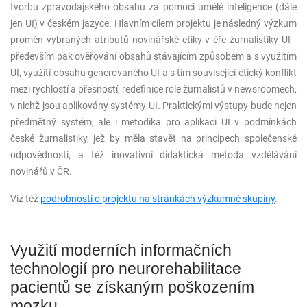
tvorbu zpravodajského obsahu za pomoci umělé inteligence (dále
jen UI) v českém jazyce. Hlavním cílem projektu je následný výzkum
proměn vybraných atributů novinářské etiky v éře žurnalistiky UI -
především pak ověřování obsahů stávajícím způsobem a s využitím
UI, využití obsahu generovaného UI a s tím související etický konflikt
mezi rychlostí a přesností, redefinice role žurnalistů v newsroomech,
v nichž jsou aplikovány systémy UI. Praktickými výstupy bude nejen
předmětný systém, ale i metodika pro aplikaci UI v podmínkách
české žurnalistiky, jež by měla stavět na principech společenské
odpovědnosti, a též inovativní didaktická metoda vzdělávání
novinářů v ČR.
Viz též
podrobnosti o projektu na stránkách výzkumné skupiny
.
Využití moderních informačních
technologií pro neurorehabilitace
pacientů se získaným poškozením
mozku