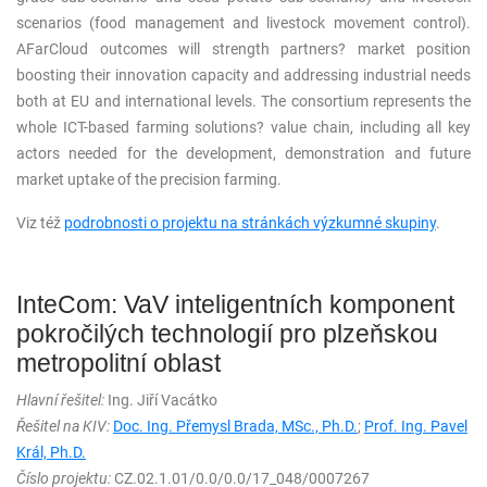
scenarios (food management and livestock movement control).
AFarCloud outcomes will strength partners? market position
boosting their innovation capacity and addressing industrial needs
both at EU and international levels. The consortium represents the
whole ICT-based farming solutions? value chain, including all key
actors needed for the development, demonstration and future
market uptake of the precision farming.
Viz též
podrobnosti o projektu na stránkách výzkumné skupiny
.
InteCom: VaV inteligentních komponent
pokročilých technologií pro plzeňskou
metropolitní oblast
Hlavní řešitel:
Ing. Jiří Vacátko
Řešitel na KIV:
Doc. Ing. Přemysl Brada, MSc., Ph.D.
;
Prof. Ing. Pavel
Král, Ph.D.
Číslo projektu:
CZ.02.1.01/0.0/0.0/17_048/0007267