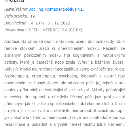
Hlavní řešitel:
Doc. Ing. Roman Mouček, Ph.D.
Číslo projektu:
191
Doba řešení:
1. 4. 2019 - 31. 12. 2022
Poskytovatel:
SFEU - INTERREG V-A (CZ-BY)
Anotace:
Na obou stranách dotačního území dochází každý rok k
řádově stovkám úrazů či onemocněním mozku. Pacienti se
získaným poškozením mozku trpí kognitivními a motorickými
deficity, které je částečně nebo zcela vyřadí z běžného života.
Stávající model neurorehabilitace zajišťuje komplexní péči (neurolog,
fyzioterapeut, ergoterapeut, psycholog, logoped) v akutní fázi
onemocnění za hospitalizace, ale následná péče je, zejména pro
osoby z příhraničí, nedostačující či zcela chybí. Aktivity přispívající
ke zvýšení dostupnosti a efektivity léčebné péče jsou proto velmi
přínosnými jak z hlediska společenského, tak i ekonomického. Cílem
projektu je zlepšit kvalitu a efektivitu neurorehabilitačních postupů
jak v akutní fázi tohoto onemocnění, tak ve fázi dlouhodobé domácí
rehabilitace a usnadnit a urychlit návrat těchto lidí k běžnému