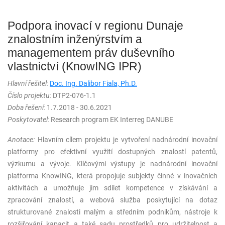
Podpora inovací v regionu Dunaje
znalostním inženýrstvím a
managementem práv duševního
vlastnictví (KnowING IPR)
Hlavní řešitel:
Doc. Ing. Dalibor Fiala, Ph.D.
Číslo projektu:
DTP2-076-1.1
Doba řešení:
1.7.2018 - 30.6.2021
Poskytovatel:
Research program EK Interreg DANUBE
Anotace:
Hlavním cílem projektu je vytvoření nadnárodní inovační
platformy pro efektivní využití dostupných znalostí patentů,
výzkumu a vývoje. Klíčovými výstupy je nadnárodní inovační
platforma KnowING, která propojuje subjekty činné v inovačních
aktivitách a umožňuje jim sdílet kompetence v získávání a
zpracování znalostí, a webová služba poskytující na dotaz
strukturované znalosti malým a středním podnikům, nástroje k
rozšiřování kapacit a také sadu prostředků pro udržitelnost a