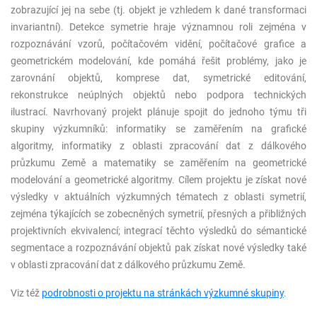
zobrazující jej na sebe (tj. objekt je vzhledem k dané transformaci
invariantní). Detekce symetrie hraje významnou roli zejména v
rozpoznávání vzorů, počítačovém vidění, počítačové grafice a
geometrickém modelování, kde pomáhá řešit problémy, jako je
zarovnání objektů, komprese dat, symetrické editování,
rekonstrukce neúplných objektů nebo podpora technických
ilustrací. Navrhovaný projekt plánuje spojit do jednoho týmu tři
skupiny výzkumníků: informatiky se zaměřením na grafické
algoritmy, informatiky z oblasti zpracování dat z dálkového
průzkumu Země a matematiky se zaměřením na geometrické
modelování a geometrické algoritmy. Cílem projektu je získat nové
výsledky v aktuálních výzkumných tématech z oblasti symetrií,
zejména týkajících se zobecněných symetrií, přesných a přibližných
projektivních ekvivalencí; integrací těchto výsledků do sémantické
segmentace a rozpoznávání objektů pak získat nové výsledky také
v oblasti zpracování dat z dálkového průzkumu Země.
Viz též
podrobnosti o projektu na stránkách výzkumné skupiny
.