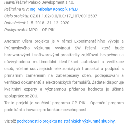
Hlavní řešitel:
Palaxo Development s.r.o.
Řešitel na KIV:
Ing. Miloslav Konopík, Ph.D.
Číslo projektu:
CZ.01.1.02/0.0/0.0/17_107/0012507
Doba řešení:
1. 5. 2018 - 31. 12. 2020
Poskytovatel:
MPO – OP PIK
Anotace:
Cílem projektu je v rámci Experimentálního vývoje a
Průmyslového výzkumu vyvinout SW řešení, které bude
hardwarovými i softwarovými prostředky zajišťovat bezpečnou a
důvěryhodnou multimodální identifikaci, autorizaci a verifikace
osob, včetně souvisejících elektronických transakcí a podpisů s
primárním zaměřením na zabezpečený oběh, podepisováni a
verifikaci dokumentů a elektronických formulářů. Žadatel disponuje
kvalitními experty a významnou přidanou hodnotu je účinná
spolupráce se ZČU.
Tento projekt je součástí programu OP PIK - Operační program
podnikání a inovace pro konkurenceschopnost.
Viz též
podrobnosti o projektu na stránkách výzkumné skupiny
.