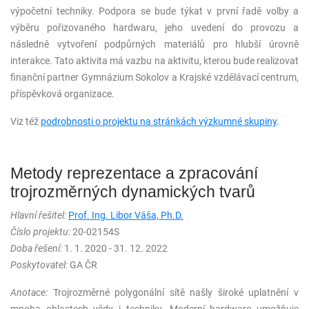
výpočetní techniky. Podpora se bude týkat v první řadě volby a
výběru pořizovaného hardwaru, jeho uvedení do provozu a
následně vytvoření podpůrných materiálů pro hlubší úrovně
interakce. Tato aktivita má vazbu na aktivitu, kterou bude realizovat
finanční partner Gymnázium Sokolov a Krajské vzdělávací centrum,
příspěvková organizace.
Viz též
podrobnosti o projektu na stránkách výzkumné skupiny
.
Metody reprezentace a zpracování
trojrozměrných dynamických tvarů
Hlavní řešitel:
Prof. Ing. Libor Váša, Ph.D.
Číslo projektu:
20-02154S
Doba řešení:
1. 1. 2020 - 31. 12. 2022
Poskytovatel:
GA ČR
Anotace:
Trojrozměrné polygonální sítě našly široké uplatnění v