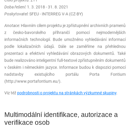
Číslo projektu:
211
Doba řešení:
1. 3. 2018 - 31. 8. 2021
Poskytovatel:
SFEU - INTERREG V-A (CZ-BY)
Anotace:
Hlavním cílem projektu je zpřístupnění archivních pramenů
z česko-bavorského příhraničí pomocí nejmodernějších
informačních technologií. Bude umožněno vyhledávání informací
podle lokalizačních údajů. Dále se zaměříme na přehlednou
prezentaci a efektivní vyhledávání obrazových dokumentů. Také
bude realizováno inteligentní full-textové zpřístupněním dokumentů
v českém i německém jazyce. Informace budou k dispozici pomocí
nadstavby existujícího portálu Porta Fontium
(http://www.portafontium.eu/).
Viz též
podrobnosti o projektu na stránkách výzkumné skupiny
.
Multimodální identifikace, autorizace a
verifikace osob