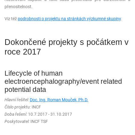
přenositelnost.
Viz též
podrobnosti o projektu na stránkách výzkumné skupiny
.
Dokončené projekty s počátkem v
roce 2017
Lifecycle of human
electroencephalography/event related
potential data
Hlavní řešitel:
Doc. Ing. Roman Mouček, Ph.D.
Číslo projektu:
INCF
Doba řešení:
10.7.2017 - 31.10.2017
Poskytovatel:
INCF TSF