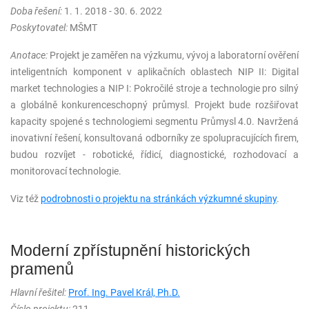
Doba řešení:
1. 1. 2018 - 30. 6. 2022
Poskytovatel:
MŠMT
Anotace:
Projekt je zaměřen na výzkumu, vývoj a laboratorní ověření
inteligentních komponent v aplikačních oblastech NIP II: Digital
market technologies a NIP I: Pokročilé stroje a technologie pro silný
a globálně konkurenceschopný průmysl. Projekt bude rozšiřovat
kapacity spojené s technologiemi segmentu Průmysl 4.0. Navržená
inovativní řešení, konsultovaná odborníky ze spolupracujících firem,
budou rozvíjet - robotické, řídicí, diagnostické, rozhodovací a
monitorovací technologie.
Viz též
podrobnosti o projektu na stránkách výzkumné skupiny
.
Moderní zpřístupnění historických
pramenů
Hlavní řešitel:
Prof. Ing. Pavel Král, Ph.D.