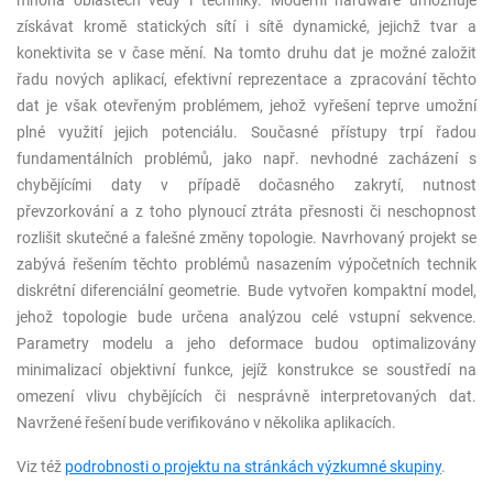
mnoha oblastech vědy i techniky. Moderní hardware umožňuje
získávat kromě statických sítí i sítě dynamické, jejichž tvar a
konektivita se v čase mění. Na tomto druhu dat je možné založit
řadu nových aplikací, efektivní reprezentace a zpracování těchto
dat je však otevřeným problémem, jehož vyřešení teprve umožní
plné využití jejich potenciálu. Současné přístupy trpí řadou
fundamentálních problémů, jako např. nevhodné zacházení s
chybějícími daty v případě dočasného zakrytí, nutnost
převzorkování a z toho plynoucí ztráta přesnosti či neschopnost
rozlišit skutečné a falešné změny topologie. Navrhovaný projekt se
zabývá řešením těchto problémů nasazením výpočetních technik
diskrétní diferenciální geometrie. Bude vytvořen kompaktní model,
jehož topologie bude určena analýzou celé vstupní sekvence.
Parametry modelu a jeho deformace budou optimalizovány
minimalizací objektivní funkce, jejíž konstrukce se soustředí na
omezení vlivu chybějících či nesprávně interpretovaných dat.
Navržené řešení bude verifikováno v několika aplikacích.
Viz též
podrobnosti o projektu na stránkách výzkumné skupiny
.