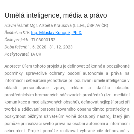
Umělá inteligence, média a právo
Hlavní řešitel:
Mgr. Alžběta Krausová (LL.M., ÚSP AV ČR)
Řešitel na KIV:
Ing. Miloslav Konopík, Ph.D.
Číslo projektu:
TL03000152
Doba řešení:
1. 6. 2020 - 31. 12. 2023
Poskytovatel:
TA ČR
Anotace:
Cílem tohoto projektu je definovat zákonné a podzákonné
podmínky spravedlivé ochrany osobní autonomie a práva na
informační sebeurčení jednotlivce při používání umělé inteligence v
oblasti personalizace zpráv, reklam a dalšího obsahu
prostřednictvím hromadných sdělovacích prostředků (tzn. mediální
komunikace a medializovaných obsahů), definovat nejlepší praxi při
tvorbě a sdělování personalizovaného obsahu těmito prostředky a
poskytnout běžným uživatelům volně dostupný nástroj, který jim
pomůže při realizaci svého práva na osobní autonomii a informační
sebeurčení. Projekt pomůže realizovat vybrané cíle definované v