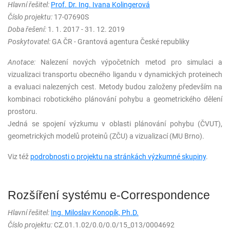
Hlavní řešitel:
Prof. Dr. Ing. Ivana Kolingerová
Číslo projektu:
17-07690S
Doba řešení:
1. 1. 2017 - 31. 12. 2019
Poskytovatel:
GA ČR - Grantová agentura České republiky
Anotace:
Nalezení nových výpočetních metod pro simulaci a
vizualizaci transportu obecného ligandu v dynamických proteinech
a evaluaci nalezených cest. Metody budou založeny především na
kombinaci robotického plánování pohybu a geometrického dělení
prostoru.
Jedná se spojení výzkumu v oblasti plánování pohybu (ČVUT),
geometrických modelů proteinů (ZČU) a vizualizací (MU Brno).
Viz též
podrobnosti o projektu na stránkách výzkumné skupiny
.
Rozšíření systému e-Correspondence
Hlavní řešitel:
Ing. Miloslav Konopík, Ph.D.
Číslo projektu:
CZ.01.1.02/0.0/0.0/15_013/0004692