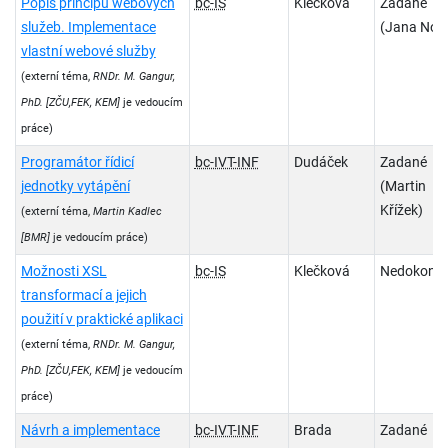
Popis principů webových
bc-IS
Klečková
Zadané
služeb. Implementace
(Jana Nov
vlastní webové služby
(externí téma,
RNDr. M. Gangur,
PhD.
[ZČU,FEK, KEM]
je vedoucím
práce)
Programátor řídicí
bc-IVT-INF
Dudáček
Zadané
jednotky vytápění
(Martin
Křížek)
(externí téma,
Martin Kadlec
[BMR]
je vedoucím práce)
Možnosti XSL
bc-IS
Klečková
Nedokonč
transformací a jejich
použití v praktické aplikaci
(externí téma,
RNDr. M. Gangur,
PhD.
[ZČU,FEK, KEM]
je vedoucím
práce)
Návrh a implementace
bc-IVT-INF
Brada
Zadané