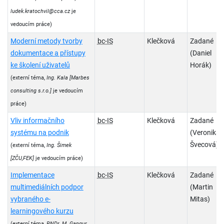
ludek.kratochvil@cca.cz
je
vedoucím práce)
Moderní metody tvorby
bc-IS
Klečková
Zadané
dokumentace a přístupy
(Daniel
ke školení uživatelů
Horák)
(externí téma,
Ing. Kala
[Marbes
consulting s.r.o.]
je vedoucím
práce)
Vliv informačního
bc-IS
Klečková
Zadané
systému na podnik
(Veronika
Švecová)
(externí téma,
Ing. Šimek
[ZČU,FEK]
je vedoucím práce)
Implementace
bc-IS
Klečková
Zadané
multimediálních podpor
(Martin
vybraného e-
Mitas)
learningového kurzu
(externí téma,
RNDr. M. Gangur,