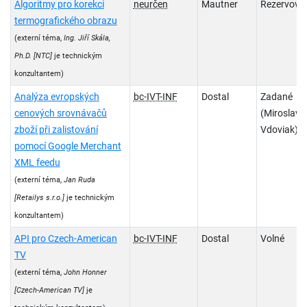
Algoritmy pro korekci
neurčen
Mautner
Rezervova
termografického obrazu
(externí téma,
Ing. Jiří Skála,
Ph.D.
[NTC]
je technickým
konzultantem)
Analýza evropských
bc-IVT-INF
Dostal
Zadané
cenových srovnávačů
(Miroslav
zboží při zalistování
Vdoviak)
pomocí Google Merchant
XML feedu
(externí téma,
Jan Ruda
[Retailys s.r.o.]
je technickým
konzultantem)
API pro Czech-American
bc-IVT-INF
Dostal
Volné
TV
(externí téma,
John Honner
[Czech-American TV]
je