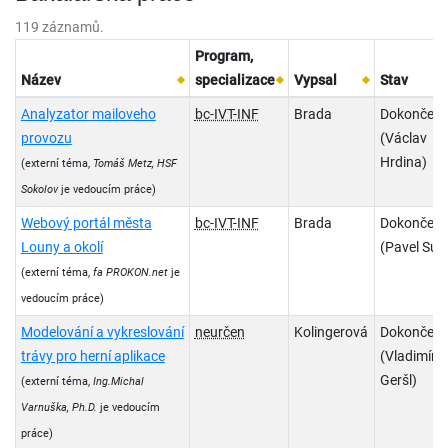
119 záznamů.
Program,
Název
specializace
Vypsal
Stav
Analyzator mailoveho
bc-IVT-INF
Brada
Dokončen
provozu
(Václav
Hrdina)
(externí téma,
Tomáš Metz, HSF
Sokolov
je vedoucím práce)
Webový portál města
bc-IVT-INF
Brada
Dokončen
Louny a okolí
(Pavel Suk
(externí téma,
fa PROKON.net
je
vedoucím práce)
Modelování a vykreslování
neurčen
Kolingerová
Dokončen
trávy pro herní aplikace
(Vladimír
Geršl)
(externí téma,
Ing.Michal
Varnuška, Ph.D.
je vedoucím
práce)