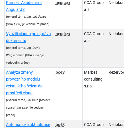
Ramses Akademie a
neurčen
CCA Group
Nedokonč
AngularJS
a.s.
(externí téma,
Ing. Jiří Jansa
[CCA s.r.o.]
je vedoucím práce)
Využití cloudu pro správu
neurčen
CCA Group
Nedokonč
dokumentů
a.s.
(externí téma,
Ing. David
Wegschmied
[CCA s.r.o.]
je
vedoucím práce)
Analýza změny
bc-IS
Marbes
Rezervova
provozního modelu
consulting
existujícího řešení do
s.r.o.
prostředí cloud
(externí téma,
Jiří Kala
[Marbes
consulting s.r.o.]
je vedoucím
práce)
Automatická aktualizace
bc-IS
CCA Group
Nedokonč