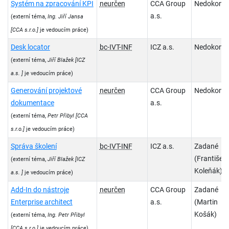
Systém na zpracování KPI
neurčen
CCA Group
Nedokonč
a.s.
(externí téma,
Ing. Jiří Jansa
[CCA s.r.o.]
je vedoucím práce)
Desk locator
bc-IVT-INF
ICZ a.s.
Nedokonč
(externí téma,
Jiří Blažek
[ICZ
a.s. ]
je vedoucím práce)
Generování projektové
neurčen
CCA Group
Nedokonč
dokumentace
a.s.
(externí téma,
Petr Přibyl
[CCA
s.r.o.]
je vedoucím práce)
Správa školení
bc-IVT-INF
ICZ a.s.
Zadané
(František
(externí téma,
Jiří Blažek
[ICZ
Koleňák)
a.s. ]
je vedoucím práce)
Add-In do nástroje
neurčen
CCA Group
Zadané
Enterprise architect
a.s.
(Martin
Košák)
(externí téma,
Ing. Petr Přibyl
[CCA s.r.o.]
je vedoucím práce)