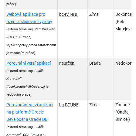
práce)
Webová aplikace pro
bc-IVT-INF
Zíma
Dokončen
řízení a sledování výroby
(Petr
Matejovič )
(externí téma,
Ing. Petr Vajskebr,
ROTAREX Praha,
vajskebr.petr@praha.rotarex.com
je vedoucím práce)
Porovnání verzí aplikací
neurčen
Brada
Nedokonč
(externí téma,
Ing. Luděk
Kratochvíl
(ludek.kratochvil@cca.cz)
je
vedoucím práce)
Porovonání verzí aplikací
bc-IVT-INF
Zíma
Zadané
na platformě Oracle
(Ondřej
Developer a Oracle DB
Šimice )
(externí téma,
Ing. Luděk
Kratochvíl, CCA Group a.s.,