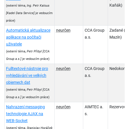
Kaňák)
(externí téma,
Ing. Petr Kalous
[Kadel Data Service]
je vedoucím
práce)
Automatická aktualizace
neurčen
CCA Group
Zadané (Ví
aplikace na počítači
a.s.
Mazín)
uživatele
(externí téma,
Petr Přibyl
[CCA
Group a.s.]
je vedoucím práce)
Fulltextové nástroje pro
neurčen
CCA Group
Nedokonč
vyhledávání ve velkých
a.s.
objemech dat
(externí téma,
Petr Přibyl
[CCA
Group a.s.]
je vedoucím práce)
Nahrazení messaging
neurčen
AIMTEC a.
Rezervova
technologie AJAX na
s.
WEB-Socket
(externí téma,
Stanislav Horáček