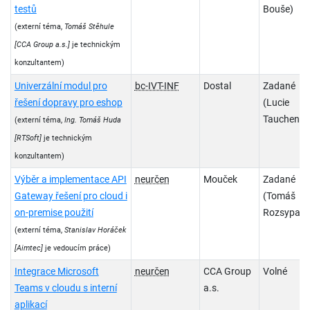
testů
Bouše)
(externí téma,
Tomáš Stěhule
[CCA Group a.s.]
je technickým
konzultantem)
Univerzální modul pro
bc-IVT-INF
Dostal
Zadané
řešení dopravy pro eshop
(Lucie
Tauchenov
(externí téma,
Ing. Tomáš Huda
[RTSoft]
je technickým
konzultantem)
Výběr a implementace API
neurčen
Mouček
Zadané
Gateway řešení pro cloud i
(Tomáš
on-premise použití
Rozsypal)
(externí téma,
Stanislav Horáček
[Aimtec]
je vedoucím práce)
Integrace Microsoft
neurčen
CCA Group
Volné
Teams v cloudu s interní
a.s.
aplikací