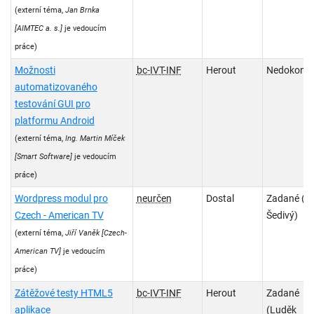
(externí téma,
Jan Brnka
[AIMTEC a. s.]
je vedoucím
práce)
Možnosti
bc-IVT-INF
Herout
Nedokonč
automatizovaného
testování GUI pro
platformu Android
(externí téma,
Ing. Martin Míček
[Smart Software]
je vedoucím
práce)
Wordpress modul pro
neurčen
Dostal
Zadané (J
Czech - American TV
Šedivý)
(externí téma,
Jiří Vaněk
[Czech-
American TV]
je vedoucím
práce)
Zátěžové testy HTML5
bc-IVT-INF
Herout
Zadané
aplikace
(Luděk