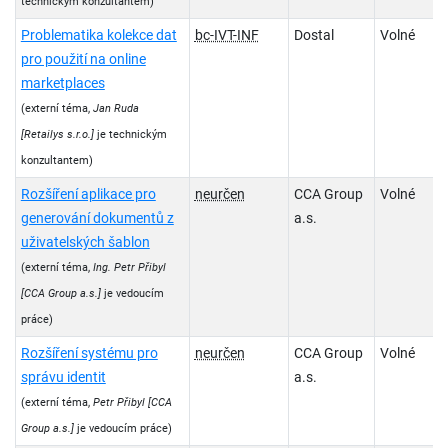
technickým konzultantem)
Problematika kolekce dat
bc-IVT-INF
Dostal
Volné
pro použití na online
marketplaces
(externí téma,
Jan Ruda
[Retailys s.r.o.]
je technickým
konzultantem)
Rozšíření aplikace pro
neurčen
CCA Group
Volné
generování dokumentů z
a.s.
uživatelských šablon
(externí téma,
Ing. Petr Přibyl
[CCA Group a.s.]
je vedoucím
práce)
Rozšíření systému pro
neurčen
CCA Group
Volné
správu identit
a.s.
(externí téma,
Petr Přibyl
[CCA
Group a.s.]
je vedoucím práce)