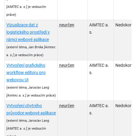
[AIMTEC a. s.]
je vedoucím
práce)
Vizualizace dat z
neurčen
AIMTEC a.
Nedokonč
logistického prostředí v
s.
rámci webové aplikace
(externí téma,
Jan Brnka
[Aimtec
a. s.]
je vedoucím práce)
Vytvoření grafického
neurčen
AIMTEC a.
Nedokonč
workflow editoru pro
s.
webovou UI
(externí téma,
Jaroslav Lang
[Aimtec a. s.]
je vedoucím práce)
Vytvoření chytrého
neurčen
AIMTEC a.
Nedokonč
průvodce webové aplikace
s.
(externí téma,
Jaroslav Lang
[AIMTEC a. s.]
je vedoucím