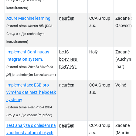
Group a.s.]
je technickým
konzultantem)
Azure Machine learning
neurčen
CCA Group
Zadané (Ir
a.s.
Osovschi)
(externí téma,
Martin Bíkl
[CCA
Group a.s.]
je technickým
konzultantem)
Implement Continuous
bc-IS
Holý
Zadané
Integration system.
bc-IVT-INF
(Auchynni
bc-IVT-VT
Ihar)
(externí téma,
Zdeněk Martínek
[zf]
je technickým konzultantem)
Implementace ESB pro
neurčen
CCA Group
Volné
výměnu dat mezi helpdesk
a.s.
systémy
(externí téma,
Petr Přibyl
[CCA
Group a.s.]
je vedoucím práce)
Test analýza s ohledem na
neurčen
CCA Group
Zadané
vhodnost automatických
a.s.
(Martin