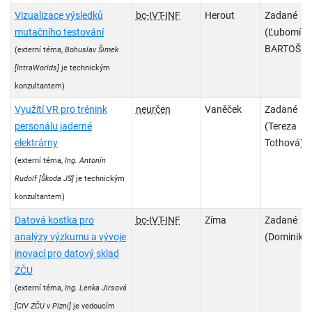
Vizualizace výsledků
bc-IVT-INF
Herout
Zadané
mutačního testování
(Ľubomír
BARTOŠ)
(externí téma,
Bohuslav Šimek
[IntraWorlds]
je technickým
konzultantem)
Využití VR pro trénink
neurčen
Vaněček
Zadané
personálu jaderné
(Tereza
elektrárny
Tothová)
(externí téma,
Ing. Antonín
Rudolf
[Škoda JS]
je technickým
konzultantem)
Datová kostka pro
bc-IVT-INF
Zíma
Zadané
analýzy výzkumu a vývoje
(Dominik J
inovací pro datový sklad
ZČU
(externí téma,
Ing. Lenka Jirsová
[CIV ZČU v Plzni]
je vedoucím