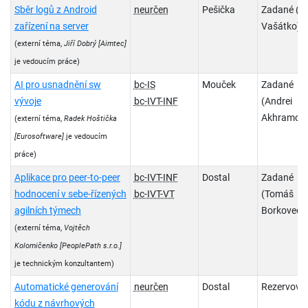
Sběr logů z Android
neurčen
Pešička
Zadané (J
zařízení na server
Vašátko)
(externí téma,
Jiří Dobrý
[Aimtec]
je vedoucím práce)
AI pro usnadnění sw
bc-IS
Mouček
Zadané
vývoje
bc-IVT-INF
(Andrei
Akhramch
(externí téma,
Radek Hoštička
[Eurosoftware]
je vedoucím
práce)
Aplikace pro peer-to-peer
bc-IVT-INF
Dostal
Zadané
hodnocení v sebe-řízených
bc-IVT-VT
(Tomáš
agilních týmech
Borkovec )
(externí téma,
Vojtěch
Kolomičenko
[PeoplePath s.r.o.]
je technickým konzultantem)
Automatické generování
neurčen
Dostal
Rezervova
kódu z návrhových