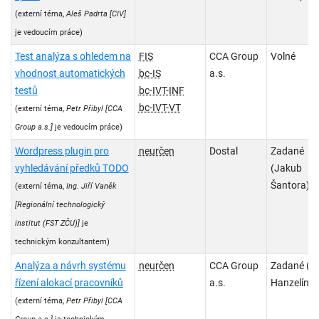
(externí téma,
Aleš Padrta
[CIV]
je vedoucím práce)
Test analýza s ohledem na
FIS
CCA Group
Volné
vhodnost automatických
bc-IS
a.s.
testů
bc-IVT-INF
bc-IVT-VT
(externí téma,
Petr Přibyl
[CCA
Group a.s.]
je vedoucím práce)
Wordpress plugin pro
neurčen
Dostal
Zadané
vyhledávání předků TODO
(Jakub
Šantora)
(externí téma,
Ing. Jiří Vaněk
[Regionální technologický
institut (FST ZČU)]
je
technickým konzultantem)
Analýza a návrh systému
neurčen
CCA Group
Zadané (Fil
řízení alokací pracovníků
a.s.
Hanzelín)
(externí téma,
Petr Přibyl
[CCA