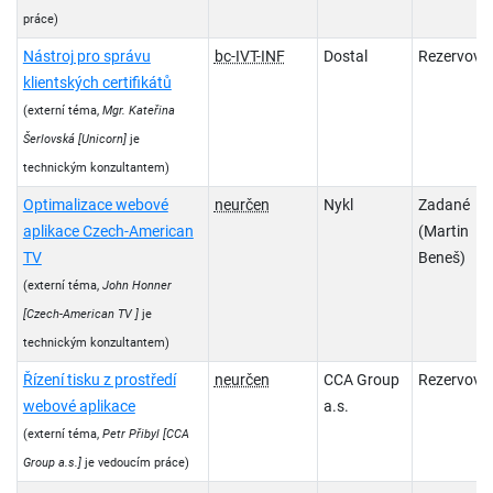
práce)
Nástroj pro správu
bc-IVT-INF
Dostal
Rezervova
klientských certifikátů
(externí téma,
Mgr. Kateřina
Šerlovská
[Unicorn]
je
technickým konzultantem)
Optimalizace webové
neurčen
Nykl
Zadané
aplikace Czech-American
(Martin
TV
Beneš)
(externí téma,
John Honner
[Czech-American TV ]
je
technickým konzultantem)
Řízení tisku z prostředí
neurčen
CCA Group
Rezervova
webové aplikace
a.s.
(externí téma,
Petr Přibyl
[CCA
Group a.s.]
je vedoucím práce)