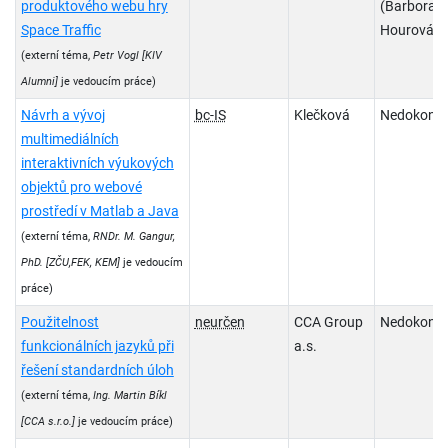
produktového webu hry
(Barbora
Space Traffic
Hourová)
(externí téma,
Petr Vogl
[KIV
Alumni]
je vedoucím práce)
Návrh a vývoj
bc-IS
Klečková
Nedokonč
multimediálních
interaktivních výukových
objektů pro webové
prostředí v Matlab a Java
(externí téma,
RNDr. M. Gangur,
PhD.
[ZČU,FEK, KEM]
je vedoucím
práce)
Použitelnost
neurčen
CCA Group
Nedokonč
funkcionálních jazyků při
a.s.
řešení standardních úloh
(externí téma,
Ing. Martin Bíkl
[CCA s.r.o.]
je vedoucím práce)