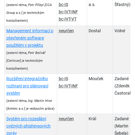
bc-IS
a.s.
Šťastný)
(externí téma,
Petr Přibyl
[CCA
bc-IVT-INF
Group a.s.]
je technickým
bc-IVT-VT
konzultantem)
Management informací o
neurčen
Dostal
Volné
otevřeném software
použitém v projektu
(externí téma,
Petr Bečvář
[Certicon]
je technickým
konzultantem)
Rozšíření integračního
bc-IS
Mouček
Zadané
rozhraní pro plánovací
bc-IVT-INF
(Zdeněk
systém
Častoral)
(externí téma,
Ing. Martin Hron
[Aimtec a.s.]
je vedoucím práce)
Systém pro rozesílání
neurčen
Král
Zadané
cvičných phishingových
(Martin
zpráv
Šebela)