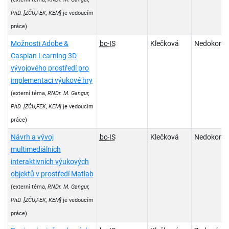
PhD.
[ZČU,FEK, KEM]
je vedoucím
práce)
Možnosti Adobe &
bc-IS
Klečková
Nedokonč
Caspian Learning 3D
vývojového prostředí pro
implementaci výukové hry
(externí téma,
RNDr. M. Gangur,
PhD.
[ZČU,FEK, KEM]
je vedoucím
práce)
Návrh a vývoj
bc-IS
Klečková
Nedokonč
multimediálních
interaktivních výukových
objektů v prostředí Matlab
(externí téma,
RNDr. M. Gangur,
PhD.
[ZČU,FEK, KEM]
je vedoucím
práce)