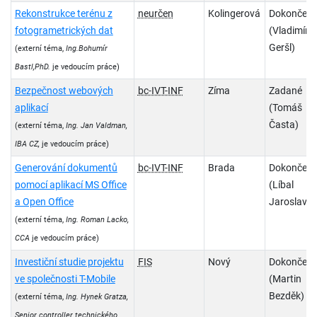
Rekonstrukce terénu z
neurčen
Kolingerová
Dokončen
fotogrametrických dat
(Vladimír
Geršl)
(externí téma,
Ing.Bohumír
Bastl,PhD.
je vedoucím práce)
Bezpečnost webových
bc-IVT-INF
Zíma
Zadané
aplikací
(Tomáš
Časta)
(externí téma,
Ing. Jan Valdman,
IBA CZ,
je vedoucím práce)
Generování dokumentů
bc-IVT-INF
Brada
Dokončen
pomocí aplikací MS Office
(Líbal
a Open Office
Jaroslav)
(externí téma,
Ing. Roman Lacko,
CCA
je vedoucím práce)
Investiční studie projektu
FIS
Nový
Dokončen
ve společnosti T-Mobile
(Martin
Bezděk)
(externí téma,
Ing. Hynek Gratza,
Senior controller technického