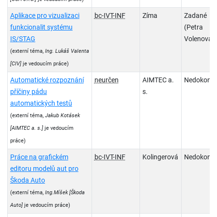
Aplikace pro vizualizaci
bc-IVT-INF
Zíma
Zadané
funkcionalit systému
(Petra
IS/STAG
Volenová)
(externí téma,
Ing. Lukáš Valenta
[CIV]
je vedoucím práce)
Automatické rozpoznání
neurčen
AIMTEC a.
Nedokonč
příčiny pádu
s.
automatických testů
(externí téma,
Jakub Kotásek
[AIMTEC a. s.]
je vedoucím
práce)
Práce na grafickém
bc-IVT-INF
Kolingerová
Nedokonč
editoru modelů aut pro
Škoda Auto
(externí téma,
Ing.Míšek
[Škoda
Auto]
je vedoucím práce)