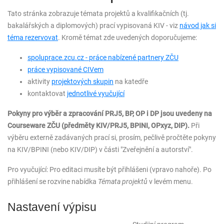
Tato stránka zobrazuje témata projektů a kvalifikačních (tj.
bakalářských a diplomových) prací vypisovaná KIV - viz
návod jak si
téma rezervovat
. Kromě témat zde uvedených doporučujeme:
spoluprace.zcu.cz - práce nabízené partnery ZČU
práce vypisované CIVem
aktivity
projektových skupin
na katedře
kontaktovat
jednotlivé vyučující
Pokyny pro výběr a zpracování PRJ5, BP, OP i DP jsou uvedeny na
Courseware ZČU (předměty KIV/PRJ5, BPINI, OPxyz, DIP).
Při
výběru externě zadávaných prací si, prosím, pečlivě pročtěte pokyny
na KIV/BPINI (nebo KIV/DIP) v části "Zveřejnění a autorství".
Pro vyučující: Pro editaci musíte být přihlášeni (vpravo nahoře). Po
přihlášení se rozvine nabídka
Témata projektů
v levém menu.
Nastavení výpisu