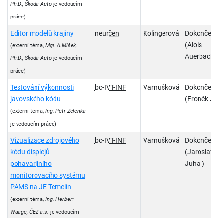
Ph.D., Škoda Auto
je vedoucím
práce)
Editor modelů krajiny
neurčen
Kolingerová
Dokončen
(Alois
(externí téma,
Mgr. A.Míšek,
Auerbach)
Ph.D., Škoda Auto
je vedoucím
práce)
Testování výkonnosti
bc-IVT-INF
Varnušková
Dokončen
javovského kódu
(Froněk Ja
(externí téma,
Ing. Petr Zelenka
je vedoucím práce)
Vizualizace zdrojového
bc-IVT-INF
Varnušková
Dokončen
kódu displejů
(Jaroslav
pohavarijního
Juha )
monitorovacího systému
PAMS na JE Temelín
(externí téma,
Ing. Herbert
Waage, ČEZ a.s.
je vedoucím