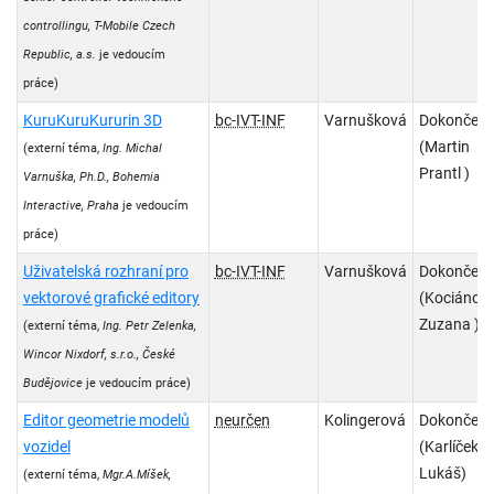
controllingu, T-Mobile Czech
Republic, a.s.
je vedoucím
práce)
KuruKuruKururin 3D
bc-IVT-INF
Varnušková
Dokončen
(Martin
(externí téma,
Ing. Michal
Prantl )
Varnuška, Ph.D., Bohemia
Interactive, Praha
je vedoucím
práce)
Uživatelská rozhraní pro
bc-IVT-INF
Varnušková
Dokončen
vektorové grafické editory
(Kociánov
Zuzana )
(externí téma,
Ing. Petr Zelenka,
Wincor Nixdorf, s.r.o., České
Budějovice
je vedoucím práce)
Editor geometrie modelů
neurčen
Kolingerová
Dokončen
vozidel
(Karlíček
Lukáš)
(externí téma,
Mgr.A.Míšek,