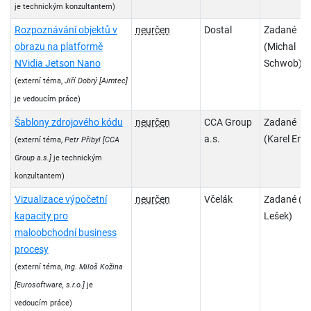
je technickým konzultantem)
Rozpoznávání objektů v
neurčen
Dostal
Zadané
obrazu na platformě
(Michal
NVidia Jetson Nano
Schwob)
(externí téma,
Jiří Dobrý
[Aimtec]
je vedoucím práce)
Šablony zdrojového kódu
neurčen
CCA Group
Zadané
a.s.
(Karel Engl
(externí téma,
Petr Přibyl
[CCA
Group a.s.]
je technickým
konzultantem)
Vizualizace výpočetní
neurčen
Včelák
Zadané (J
kapacity pro
Lešek)
maloobchodní business
procesy
(externí téma,
Ing. Miloš Kožina
[Eurosoftware, s.r.o.]
je
vedoucím práce)