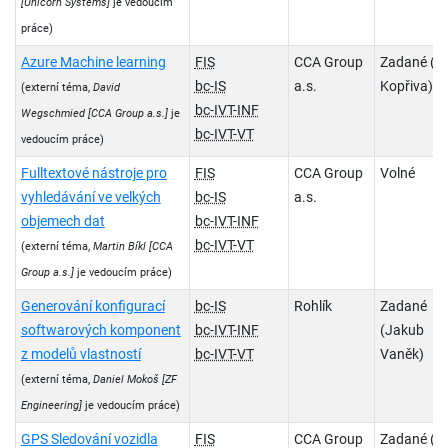
[Unicorn Systems]
je vedoucím
práce)
Azure Machine learning
FIS
CCA Group
Zadané (Fil
bc-IS
a.s.
Kopřiva)
(externí téma,
David
bc-IVT-INF
Wegschmied
[CCA Group a.s.]
je
bc-IVT-VT
vedoucím práce)
Fulltextové nástroje pro
FIS
CCA Group
Volné
vyhledávání ve velkých
bc-IS
a.s.
objemech dat
bc-IVT-INF
bc-IVT-VT
(externí téma,
Martin Bíkl
[CCA
Group a.s.]
je vedoucím práce)
Generování konfigurací
bc-IS
Rohlík
Zadané
softwarových komponent
bc-IVT-INF
(Jakub
z modelů vlastností
bc-IVT-VT
Vaněk)
(externí téma,
Daniel Mokoš
[ZF
Engineering]
je vedoucím práce)
GPS Sledování vozidla
FIS
CCA Group
Zadané (J