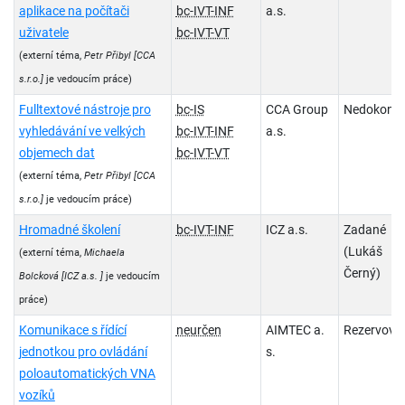
aplikace na počítači
bc-IVT-INF
a.s.
uživatele
bc-IVT-VT
(externí téma,
Petr Přibyl
[CCA
s.r.o.]
je vedoucím práce)
Fulltextové nástroje pro
bc-IS
CCA Group
Nedokonč
vyhledávání ve velkých
bc-IVT-INF
a.s.
objemech dat
bc-IVT-VT
(externí téma,
Petr Přibyl
[CCA
s.r.o.]
je vedoucím práce)
Hromadné školení
bc-IVT-INF
ICZ a.s.
Zadané
(Lukáš
(externí téma,
Michaela
Černý)
Bolcková
[ICZ a.s. ]
je vedoucím
práce)
Komunikace s řídící
neurčen
AIMTEC a.
Rezervova
jednotkou pro ovládání
s.
poloautomatických VNA
vozíků