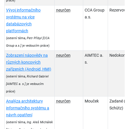
práce)
Vývoj informačního
neurčen
CCA Group
Rezervova
systému na více
a.s.
databázových
platformách
(externí téma,
Petr Přibyl
[CCA
Group a.s.]
je vedoucím práce)
Zobrazení nápovědy na
neurčen
AIMTEC a.
Nedokonč
různých koncových
s.
zařízeních (Android, HMI)
(externí téma,
Richard Gabriel
[AIMTEC a. s.]
je vedoucím
práce)
Analýza architektury
neurčen
Mouček
Zadané (Pe
informačního systému a
Schütz)
návrh opatření
(externí téma,
Ing. Aleš Michálek