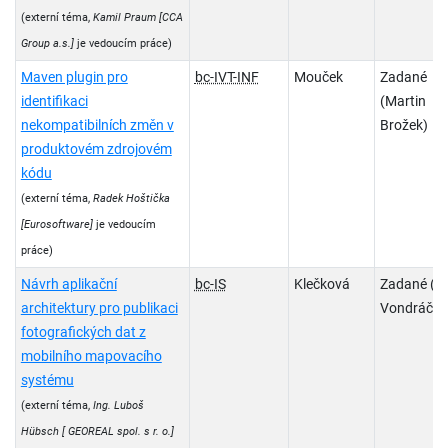
(externí téma,
Kamil Praum
[CCA
Group a.s.]
je vedoucím práce)
Maven plugin pro
bc-IVT-INF
Mouček
Zadané
identifikaci
(Martin
nekompatibilních změn v
Brožek)
produktovém zdrojovém
kódu
(externí téma,
Radek Hoštička
[Eurosoftware]
je vedoucím
práce)
Návrh aplikační
bc-IS
Klečková
Zadané (J
architektury pro publikaci
Vondráček
fotografických dat z
mobilního mapovacího
systému
(externí téma,
Ing. Luboš
Hübsch
[ GEOREAL spol. s r. o.]